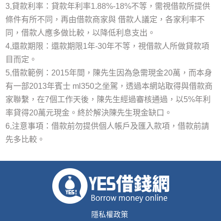
3,貸款利率：貸款年利率1.88%-18%不等，需視借款所提供
條件有所不同，再由借款商家與 借款人議定，各家利率不
同，借款人應多做比較，以降低利息支出。
4,還款期限：還款期限1年-30年不等，視借款人所做貸款項
目而定。
5,借款範例：2015年間，陳先生因為急需現金20萬，而本身
有一部2013年賓士 ml350之坐駕，透過本網站取得與借款商
家聯繫，在7個工作天後，陳先生經過審核通過，以5%年利
率貸得20萬元現金。終於解決陳先生現金缺口。
6,注意事項：借款前勿提供個人帳戶及匯入款項，借款前請
先多比較。
隱私權政策