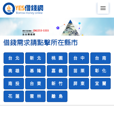
Me
台 北
新 北
桃 園
台 中
台 南
高 雄
基 隆
嘉 義
苗 栗
彰 化
南 投
台 東
新 竹
屏 東
宜 蘭
花 蓮
雲 林
離 島