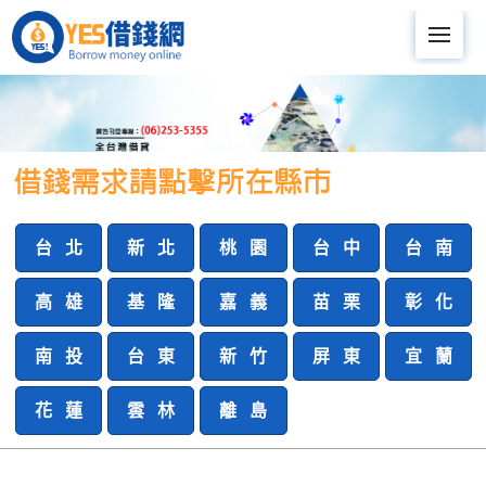
Me
台 北
新 北
桃 園
台 中
台 南
高 雄
基 隆
嘉 義
苗 栗
彰 化
南 投
台 東
新 竹
屏 東
宜 蘭
花 蓮
雲 林
離 島