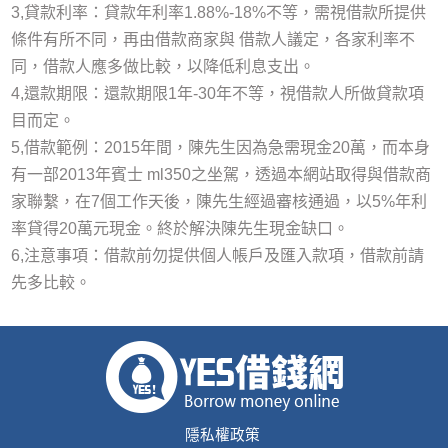
3,貸款利率：貸款年利率1.88%-18%不等，需視借款所提供
條件有所不同，再由借款商家與 借款人議定，各家利率不
同，借款人應多做比較，以降低利息支出。
4,還款期限：還款期限1年-30年不等，視借款人所做貸款項
目而定。
5,借款範例：2015年間，陳先生因為急需現金20萬，而本身
有一部2013年賓士 ml350之坐駕，透過本網站取得與借款商
家聯繫，在7個工作天後，陳先生經過審核通過，以5%年利
率貸得20萬元現金。終於解決陳先生現金缺口。
6,注意事項：借款前勿提供個人帳戶及匯入款項，借款前請
先多比較。
隱私權政策