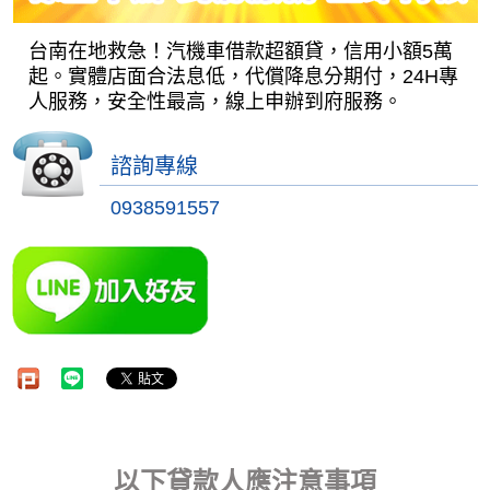
台南在地救急！汽機車借款超額貸，信用小額5萬
起。實體店面合法息低，代償降息分期付，24H專
人服務，安全性最高，線上申辦到府服務。
諮詢專線
0938591557
以下貸款人應注意事項