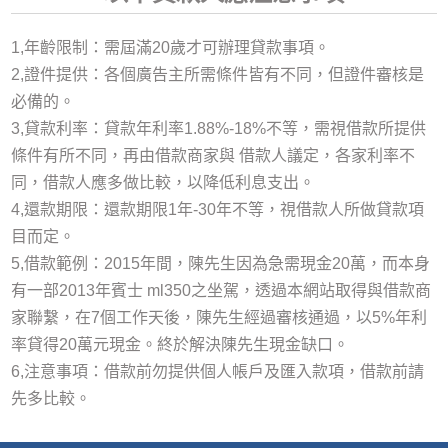
1,年齡限制：需屆滿20歲才可辦理貸款事項。
2,證件提供：各個廣告主所需條件皆有不同，但證件審核是
必備的。
3,貸款利率：貸款年利率1.88%-18%不等，需視借款所提供
條件有所不同，再由借款商家與 借款人議定，各家利率不
同，借款人應多做比較，以降低利息支出。
4,還款期限：還款期限1年-30年不等，視借款人所做貸款項
目而定。
5,借款範例：2015年間，陳先生因為急需現金20萬，而本身
有一部2013年賓士 ml350之坐駕，透過本網站取得與借款商
家聯繫，在7個工作天後，陳先生經過審核通過，以5%年利
率貸得20萬元現金。終於解決陳先生現金缺口。
6,注意事項：借款前勿提供個人帳戶及匯入款項，借款前請
先多比較。