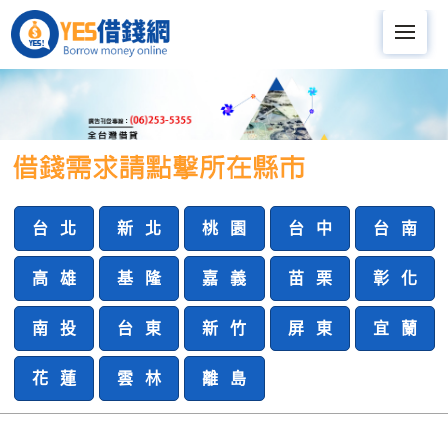
Me
台 北
新 北
桃 園
台 中
台 南
高 雄
基 隆
嘉 義
苗 栗
彰 化
南 投
台 東
新 竹
屏 東
宜 蘭
花 蓮
雲 林
離 島