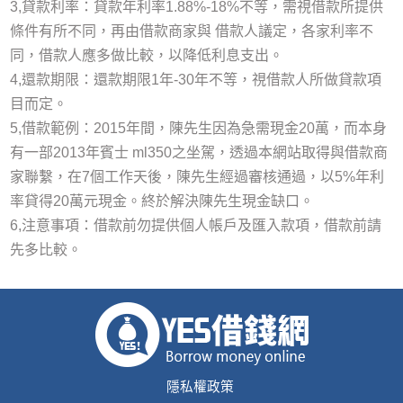
3,貸款利率：貸款年利率1.88%-18%不等，需視借款所提供
條件有所不同，再由借款商家與 借款人議定，各家利率不
同，借款人應多做比較，以降低利息支出。
4,還款期限：還款期限1年-30年不等，視借款人所做貸款項
目而定。
5,借款範例：2015年間，陳先生因為急需現金20萬，而本身
有一部2013年賓士 ml350之坐駕，透過本網站取得與借款商
家聯繫，在7個工作天後，陳先生經過審核通過，以5%年利
率貸得20萬元現金。終於解決陳先生現金缺口。
6,注意事項：借款前勿提供個人帳戶及匯入款項，借款前請
先多比較。
隱私權政策