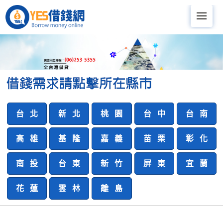
Me
台 北
新 北
桃 園
台 中
台 南
高 雄
基 隆
嘉 義
苗 栗
彰 化
南 投
台 東
新 竹
屏 東
宜 蘭
花 蓮
雲 林
離 島