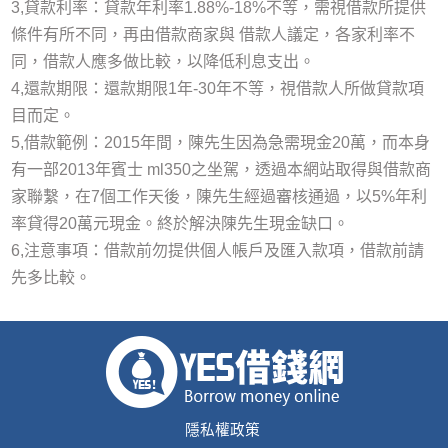
3,貸款利率：貸款年利率1.88%-18%不等，需視借款所提供
條件有所不同，再由借款商家與 借款人議定，各家利率不
同，借款人應多做比較，以降低利息支出。
4,還款期限：還款期限1年-30年不等，視借款人所做貸款項
目而定。
5,借款範例：2015年間，陳先生因為急需現金20萬，而本身
有一部2013年賓士 ml350之坐駕，透過本網站取得與借款商
家聯繫，在7個工作天後，陳先生經過審核通過，以5%年利
率貸得20萬元現金。終於解決陳先生現金缺口。
6,注意事項：借款前勿提供個人帳戶及匯入款項，借款前請
先多比較。
隱私權政策