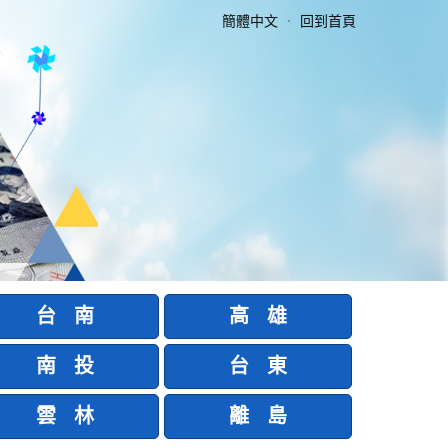
簡體中文
．
回到首頁
台 南
高 雄
南 投
台 東
雲 林
離 島