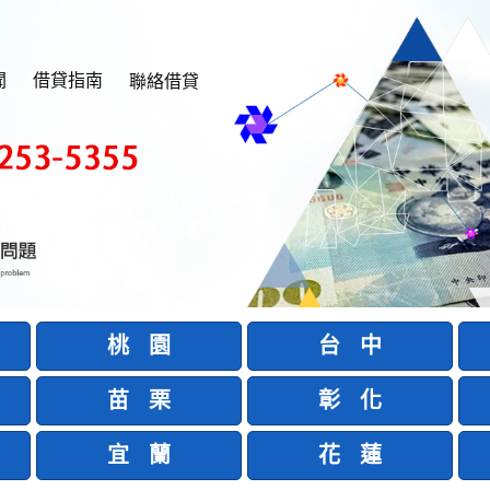
聞
借貸指南
聯絡借貸
桃 園
台 中
苗 栗
彰 化
宜 蘭
花 蓮