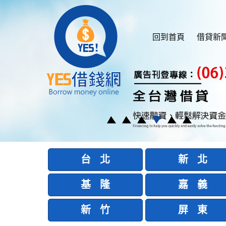
回到首頁
借貸新
台 北
新 北
基 隆
嘉 義
新 竹
屏 東