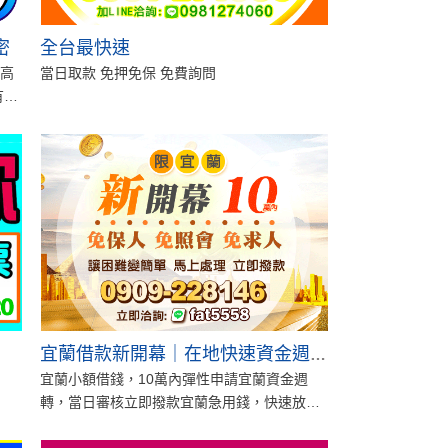
密
全台最快速
太高
當日取款 免押免保 免費詢問
有工
宜蘭借款新開幕｜在地快速資金週轉
宜蘭小額借錢，10萬內彈性申請宜蘭資金週
轉，當日審核立即撥款宜蘭急用錢，快速放款
不久等第一借錢網宜蘭...