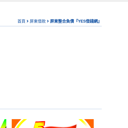
首頁
屏東借款
屏東整合負債『YES借錢網』