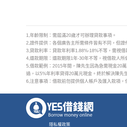
1,年齡限制：需屆滿20歲才可辦理貸款事項。
2,證件提供：各個廣告主所需條件皆有不同，但證
3,貸款利率：貸款年利率1.88%-18%不等，
4,還款期限：還款期限1年-30年不等，視借款人
5,借款範例：2015年間，陳先生因為急需現金20
過，以5%年利率貸得20萬元現金。終於解決陳先
6,注意事項：借款前勿提供個人帳戶及匯入款項，
隱私權政策