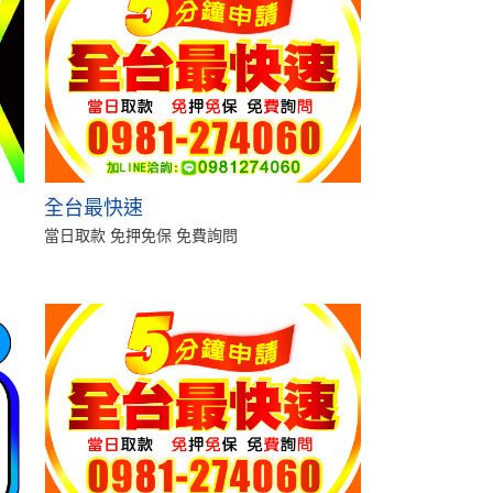
全台最快速
當日取款 免押免保 免費詢問