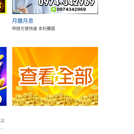
月繳月息
申辦方便快速 本利攤還
線上
款不