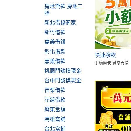
房地貸款 房地二
胎
新北借錢商家
新竹借款
嘉義借錢
彰化借款
快速撥款
嘉義借款
手續簡便 滿意再借
桃園門號換現金
台中門號換現金
苗栗借款
花蓮借款
屏東當舖
高雄當舖
台北當舖