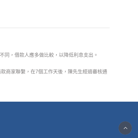
利率不同，借款人應多做比較，以降低利息支出。
得與借款商家聯繫，在7個工作天後，陳先生經過審核通