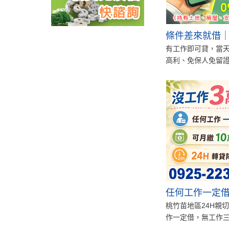
有工作即可貸，當
高利、免保人免留
利專案，專人亦霏為您
任何工作一定
桃竹苗地區24H親
作一定借，無工作
款、桃園小額借款，新