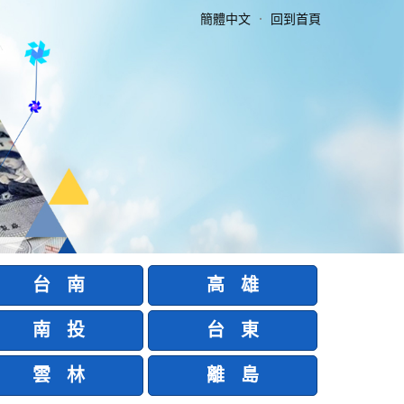
簡體中文
．
回到首頁
台 南
高 雄
南 投
台 東
雲 林
離 島