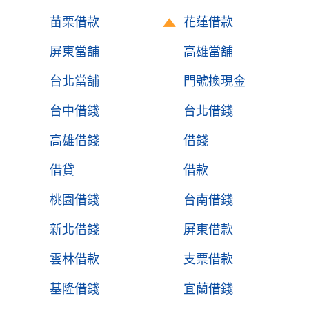
苗栗借款
花蓮借款
屏東當舖
高雄當舖
台北當舖
門號換現金
台中借錢
台北借錢
高雄借錢
借錢
借貸
借款
桃園借錢
台南借錢
新北借錢
屏東借款
雲林借款
支票借款
基隆借錢
宜蘭借錢