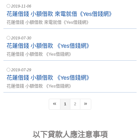
2019-11-06
花蓮借錢 小額借款 來電就借《Yes借錢網》
花蓮借錢 小額借款 來電就借《Yes借錢網》
2019-07-30
花蓮借錢 小額借款 《Yes借錢網》
花蓮借錢 小額借款 《Yes借錢網》
2019-07-29
花蓮借錢 小額借款 《Yes借錢網》
花蓮借錢 小額借款 《Yes借錢網》
1
2
以下貸款人應注意事項