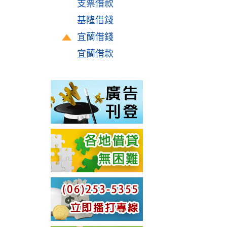
支票借款
基隆借錢
宜蘭借錢
宜蘭借款