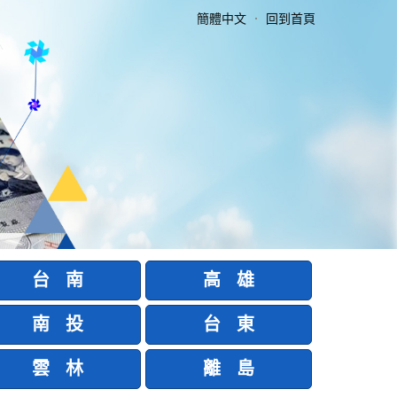
簡體中文
．
回到首頁
台 南
高 雄
南 投
台 東
雲 林
離 島