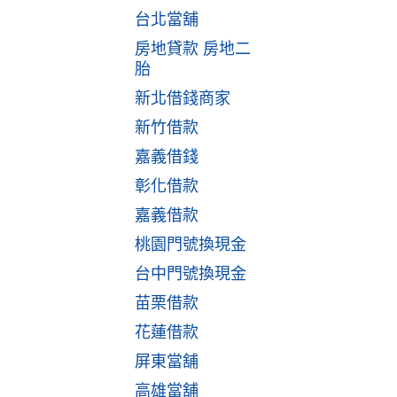
台北當舖
房地貸款 房地二
胎
新北借錢商家
新竹借款
嘉義借錢
彰化借款
嘉義借款
桃園門號換現金
台中門號換現金
苗栗借款
花蓮借款
屏東當舖
高雄當舖