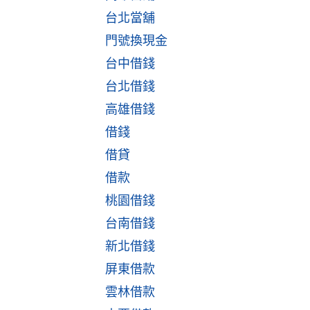
台北當舖
門號換現金
台中借錢
台北借錢
高雄借錢
借錢
借貸
借款
桃園借錢
台南借錢
新北借錢
屏東借款
雲林借款