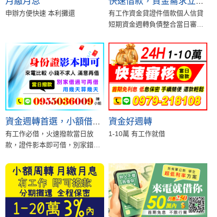
月繳月息
快速借款，資金需求立即協助
申辦方便快速 本利攤還
有工作資金貸證件借款個人信貸
短期資金週轉負債整合當日審
核、當日撥款我們提供專人服務
與多元方案，協助您...
資金好週轉
資金週轉首選，小額借款最快速！
有工作必借，火速撥款當日放
1-10萬 有工作就借
款，證件影本即可借，別家錯過
可再借，用幾天算幾天，不怕您
比較。台北借款，新...