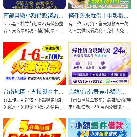
南部月繳小額借款諮詢｜雲嘉南高屏3萬10萬20萬可先問
條件差來就借｜中彰投有工作50萬內快速借錢推薦
北北基、桃竹苗地區若有債務整
有工作即可貸，當天撥款五十萬
合、支客票貼現、補貨軋票、土
內。提供代償高利、免保人免留
地房屋、股票代墊或較大額資金
證件，軍公教學生另有超低利專
週轉需求，可先來...
案，專人亦霏為您...
台南地區，直接與金主洽談
高雄/台南/屏東小額借款，30萬內免聯徵、代償高利專案
有工作即可評估，不設職業限制
【南台灣資金救星】高雄/台南/屏
免保人・免押保，減少人情與心
東小額借款，30 萬內免聯徵、代
理壓力流程簡化、資訊透明，避
償高利專案。在生活壓力大的當
免不必要往返條件...
下，不論...