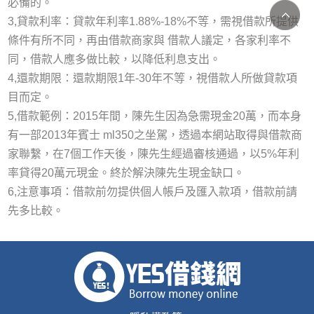
必備的。
3,貸款利率：貸款年利率1.88%-18%不等，需視借款所提供
條件有所不同，再由借款商家與 借款人議定，各家利率不
同，借款人應多做比較，以降低利息支出。
4,還款期限：還款期限1年-30年不等，視借款人所做貸款項
目而定。
5,借款範例：2015年間，陳先生因為急需現金20萬，而本身
有一部2013年賓士 ml350之坐駕，透過本網站取得與借款商
家聯繫，在7個工作天後，陳先生經過審核通過，以5%年利
率貸得20萬元現金。終於解決陳先生現金缺口。
6,注意事項：借款前勿提供個人帳戶及匯入款項，借款前請
先多比較。