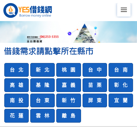
Me
台 北
新 北
桃 園
台 中
台 南
高 雄
基 隆
嘉 義
苗 栗
彰 化
南 投
台 東
新 竹
屏 東
宜 蘭
花 蓮
雲 林
離 島